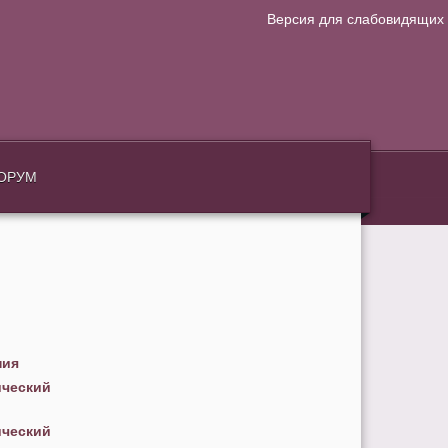
Версия для слабовидящих
.
ОРУМ
ния
ический
ический