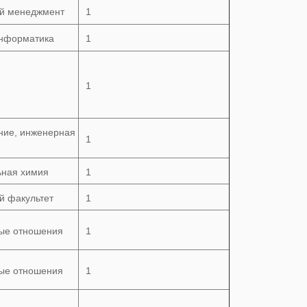
й менеджмент
1
нформатика
1
1
ние, инженерная
1
ная химия
1
й факультет
1
ые отношения
1
ые отношения
1