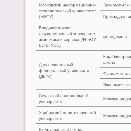
Московский информационно-
Экономически
технологический университет
Прикладная и
(МИТУ)
Владивостокский
государственный университет
менеджмент
экономики и сервиса (ФГБОУ
ВО ВГУЭС)
Кораблестрое
школа
Дальневосточный
федеральный университет
Фундаменталь
(ДВФУ)
Экономически
Сеульский национальный
Международн
университет
Харбинский политехнический
Международн
университет
Бугурусланское летное