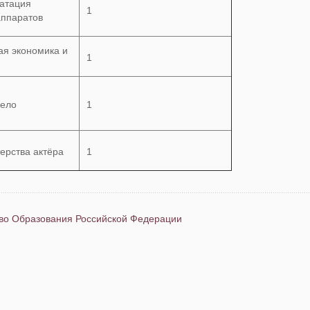
уатация
1
аппаратов
я экономика и
1
дело
1
ерства актёра
1
во Образования Российской Федерации