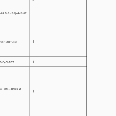
ый менеджмент
атематика
1
акультет
1
атематика и
1