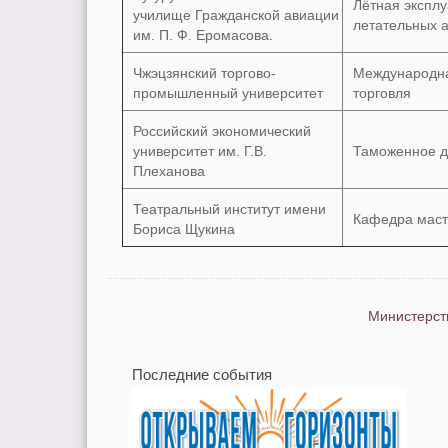
Лётная экспл
училище Гражданской авиации
летательных 
им. П. Ф. Еромасова.
Чжэцзянский торгово-
Международна
промышленный университет
торговля
Российский экономический
университет им. Г.В.
Таможенное 
Плеханова
Театральный институт имени
Кафедра маст
Бориса Щукина
Министерст
Последние события