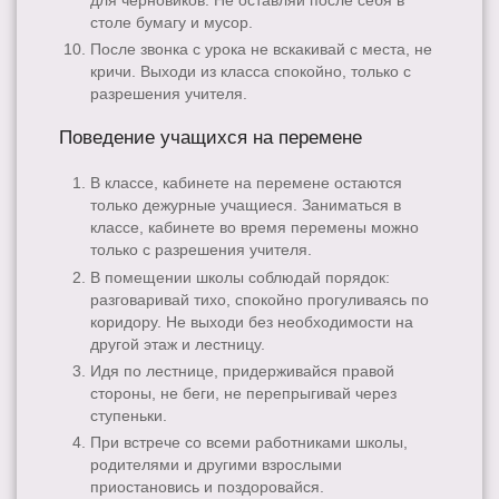
для черновиков. Не оставляй после себя в
столе бумагу и мусор.
После звонка с урока не вскакивай с места, не
кричи. Выходи из класса спокойно, только с
разрешения учителя.
Поведение учащихся на перемене
В классе, кабинете на перемене остаются
только дежурные учащиеся. Заниматься в
классе, кабинете во время перемены можно
только с разрешения учителя.
В помещении школы соблюдай порядок:
разговаривай тихо, спокойно прогуливаясь по
коридору. Не выходи без необходимости на
другой этаж и лестницу.
Идя по лестнице, придерживайся правой
стороны, не беги, не перепрыгивай через
ступеньки.
При встрече со всеми работниками школы,
родителями и другими взрослыми
приостановись и поздоровайся.