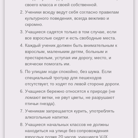
своего класса и своей собственной.
Ученики всюду ведут себя согласно правилам
культурного поведения, всегда вежливо и
скромно.
Учащиеся садятся только в том случае, если
все взрослые сидят и есть свободные места.
Каждый ученик должен быть внимательным к
взрослым, маленьким детям, больным и
престарелым, уступая им дорогу, место, и
всячески помогать им.
По улицам ходи спокойно, без шума. Если
специальный тротуар для пешеходов
отсутствует, то ходят по левой стороне дороги.
Учащиеся бережно относятся к природе (не
ломают ветки, не рвут цветы, не разрушают
птичьи гнезда).
Ученикам запрещается курить, употреблять
алкогольные напитки.
Учащиеся начальных классов не должны
находиться на улице без сопровождения
взрослых позже 20 часов, учащиеся V-IX