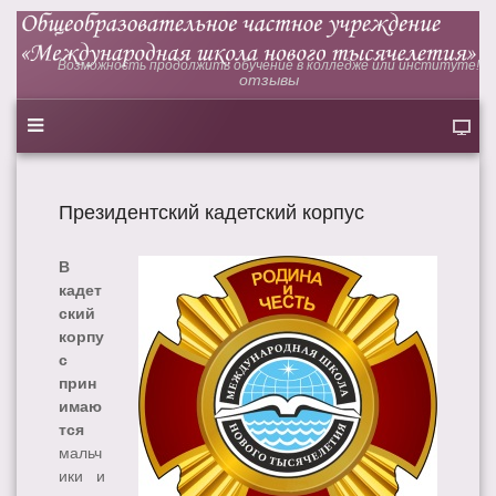
Возможность продолжить обучение в колледже или институте!
отзывы
Президентский кадетский корпус
В
кадет
ский
корпу
с
прин
имаю
тся
мальч
ики и