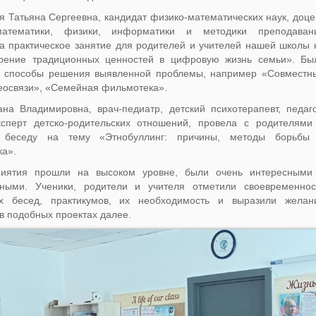
 Татьяна Сергеевна, кандидат физико-математических наук, доце
атематики, физики, информатики и методики преподаван
а практическое занятие для родителей и учителей нашей школы 
рение традиционных ценностей в цифровую жизнь семьи». Бы
 способы решения выявленной проблемы, например «Совместн
еосвязи», «Семейная фильмотека».
на Владимировна, врач-педиатр, детский психотерапевт, педаго
эксперт детско-родительских отношений, провела с родителями
и беседу на тему «Этнобуллинг: причины, методы борьбы
ка».
иятия прошли на высоком уровне, были очень интересными
ьными. Ученики, родители и учителя отметили своевременнос
х бесед, практикумов, их необходимость и выразили желан
 в подобных проектах далее.