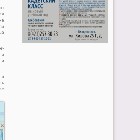
нт
ия
на
ли
ый
г-
 и
 и
 и
ть
ие