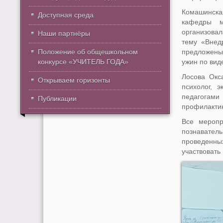
Комашинская
Доступная среда
кафедры м
организовал
Наши партнёры
тему «Внед
Положение об общешкольном
предложены
конкурсе «УЧИТЕЛЬ ГОДА»
ужин по вид
Лосова Окса
Открываем горизонты
психолог, 
педагогам
Публикации
профилакти
Все меропр
познавател
проведенны
участвовать