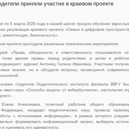
одители приняли участие в краевом проекте
я по 5 марта 2026 года в нашей школе прошло обучение взрослых
ках реализации краевого проекта «Семья в цифровом пространств
, компетенции, безопасность».
ков проекта проходили различные тематические мероприятия.
цией «Права, обязанности и ответственность пользователя се
 точки зрения права» перед родителями, а затем и ребята
едиаюрист, адвокат Антонец Галина Ивановна. Участники получи
новые знания, но и обсудили вопросы, касающиеся современн
хнологий.
силами студентов Педагогического института филиала ВВГУ бы
ы квест-игра «Способы защиты от кибербуллинга», настольная иг
рнет».
а Елена Алексеевна, почетный работник общего образован
 Федерации, кандидат педагогических наук, провела практик
аботы с источниками информации», в рамках которого учащие
авильно формировать информационный запрос, выбирать источн
и оценивать его адекватность.