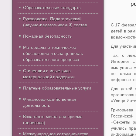
р
Образовательные стандарты
Руководство. Педагогический
(научно-педагогический) состав
С 17 феврал
детей в рам
Пожарная безопасность
возможности
Для участни
Материально-техническое
обеспечение и оснащенность
Так, с лек
образовательного процесса
Интернет с
выступила м
Стипендии и иные виды
не только 
материальной поддержки
цифровых те
Платные образовательные услуги
Для детей 
организован
Финансово-хозяйственная
«Улица Инте
деятельность
Григорьев
Российской
Вакантные места для приема
«Секреты р
(перевода)
учились пр
Международное сотрудничество
информации 