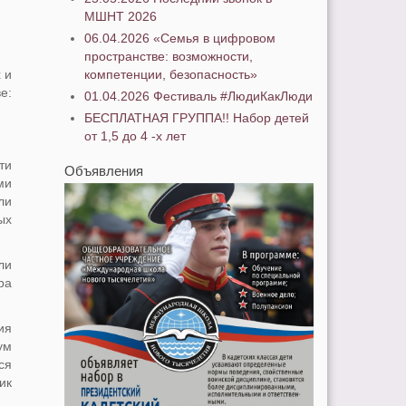
МШНТ 2026
06.04.2026 «Семья в цифровом
пространстве: возможности,
 и
компетенции, безопасность»
е:
01.04.2026 Фестиваль #ЛюдиКакЛюди
БЕСПЛАТНАЯ ГРУППА!! Набор детей
от 1,5 до 4 -х лет
ти
Объявления
ми
ли
ых
ли
ра
ия
ум
ся
ик