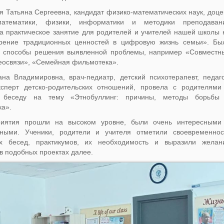
 Татьяна Сергеевна, кандидат физико-математических наук, доце
атематики, физики, информатики и методики преподаван
а практическое занятие для родителей и учителей нашей школы 
рение традиционных ценностей в цифровую жизнь семьи». Бы
 способы решения выявленной проблемы, например «Совместн
еосвязи», «Семейная фильмотека».
на Владимировна, врач-педиатр, детский психотерапевт, педаго
эксперт детско-родительских отношений, провела с родителями
и беседу на тему «Этнобуллинг: причины, методы борьбы
ка».
иятия прошли на высоком уровне, были очень интересными
ьными. Ученики, родители и учителя отметили своевременнос
х бесед, практикумов, их необходимость и выразили желан
 в подобных проектах далее.