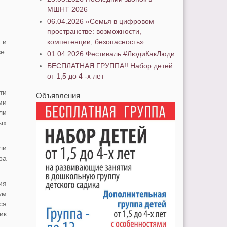
МШНТ 2026
06.04.2026 «Семья в цифровом
пространстве: возможности,
 и
компетенции, безопасность»
е:
01.04.2026 Фестиваль #ЛюдиКакЛюди
БЕСПЛАТНАЯ ГРУППА!! Набор детей
от 1,5 до 4 -х лет
ти
Объявления
ми
ли
ых
ли
ра
ия
ум
ся
ик