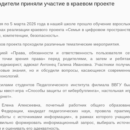
одители приняли участие в краевом проекте
я по 5 марта 2026 года в нашей школе прошло обучение взрослых
ках реализации краевого проекта «Семья в цифровом пространств
, компетенции, безопасность».
ков проекта проходили различные тематические мероприятия.
цией «Права, обязанности и ответственность пользователя се
 точки зрения права» перед родителями, а затем и ребята
едиаюрист, адвокат Антонец Галина Ивановна. Участники получи
новые знания, но и обсудили вопросы, касающиеся современн
хнологий.
силами студентов Педагогического института филиала ВВГУ бы
ы квест-игра «Способы защиты от кибербуллинга», настольная иг
рнет».
а Елена Алексеевна, почетный работник общего образован
 Федерации, кандидат педагогических наук, провела практик
аботы с источниками информации», в рамках которого учащие
авильно формировать информационный запрос, выбирать источн
и оценивать его адекватность.