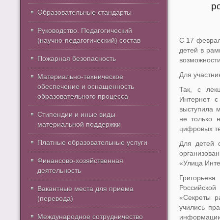
р
Образовательные стандарты
Руководство. Педагогический
(научно-педагогический) состав
С 17 феврал
детей в рам
Пожарная безопасность
возможности
Для участни
Материально-техническое
обеспечение и оснащенность
Так, с лек
образовательного процесса
Интернет с
выступила м
Стипендии и иные виды
не только 
материальной поддержки
цифровых те
Платные образовательные услуги
Для детей 
организован
Финансово-хозяйственная
«Улица Инте
деятельность
Григорьев
Российской
Вакантные места для приема
«Секреты р
(перевода)
учились пр
Международное сотрудничество
информации 