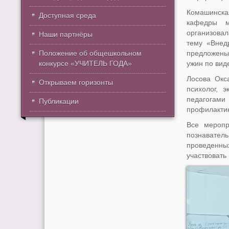
Комашинская
Доступная среда
кафедры м
организовал
Наши партнёры
тему «Внед
Положение об общешкольном
предложены
конкурсе «УЧИТЕЛЬ ГОДА»
ужин по вид
Лосова Окса
Открываем горизонты
психолог, 
педагогам
Публикации
профилакти
Все меропр
познавател
проведенны
участвовать