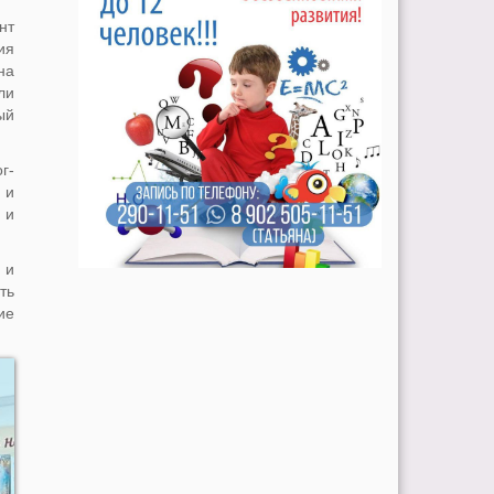
нт
ия
на
ли
ый
г-
 и
 и
 и
ть
ие